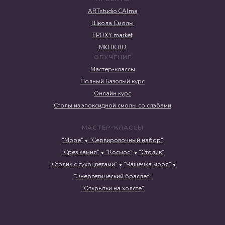
ARTstudio CAlma
Школа Смолы
EPOXY market
MKOK.RU
ОБУЧЕНИЕ
Мастер-классы
Полный Базовый курс
Онлайн курс
Столы из эпоксидной смолы со слэбами
МАСТЕР-КЛАССЫ
"Море"
•
"Сервировочный набор"
"Срез камня"
•
"Космос"
•
"Столик"
"Столик с сухоцветами"
•
"Чашечка моря"
•
"Энергетический браслет"
"Открытки на холсте"