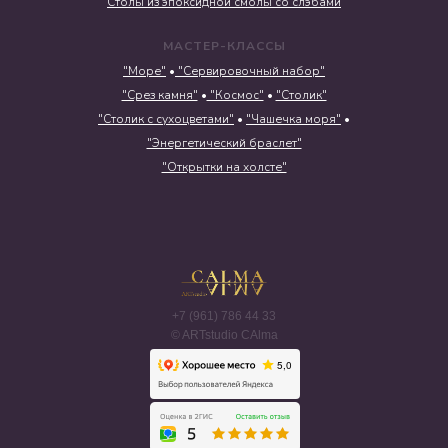
Столы из эпоксидной смолы со слэбами
МАСТЕР-КЛАССЫ
"Море"
•
"Сервировочный набор"
"Срез камня"
•
"Космос"
•
"Столик"
"Столик с сухоцветами"
•
"Чашечка моря"
•
"Энергетический браслет"
"Открытки на холсте"
+7 (961) 786 44 33
© ARTstudio CAlma