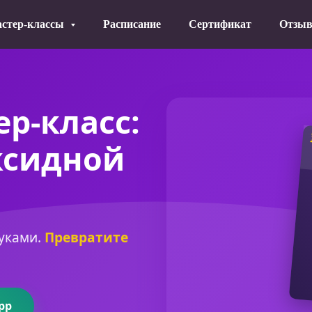
стер-классы
Расписание
Сертификат
Отзы
р-класс:
ксидной
руками.
Превратите
pp