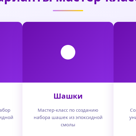
Шашки
абор
Мастер-класс по созданию
Со
сидной
набора шашек из эпоксидной
ун
смолы