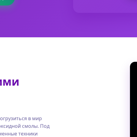
ими
огрузиться в мир
оксидной смолы. Под
менные техники