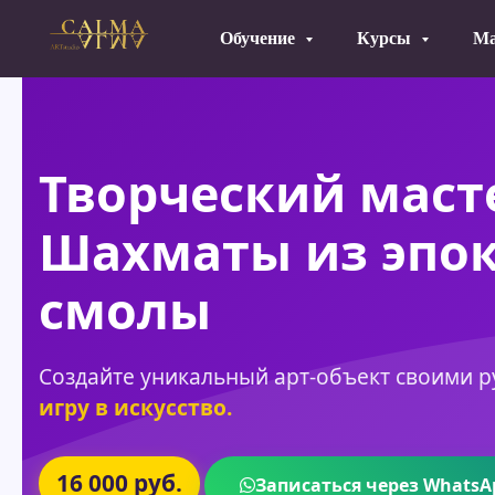
Обучение
Курсы
Ма
Творческий масте
Шахматы из эпо
смолы
Создайте уникальный арт-объект своими 
игру в искусство.
16 000 руб.
Записаться через WhatsA