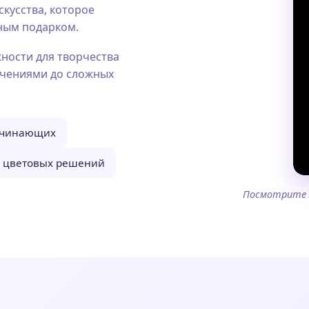
кусства, которое
ным подарком.
ности для творчества
ючениями до сложных
ачинающих
 цветовых решений
Посмотрите п