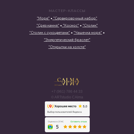
МАСТЕР-КЛАССЫ
"Море"
•
"Сервировочный набор"
"Срез камня"
•
"Космос"
•
"Столик"
"Столик с сухоцветами"
•
"Чашечка моря"
•
"Энергетический браслет"
"Открытки на холсте"
+7 (961) 786 44 33
© ARTstudio CAlma