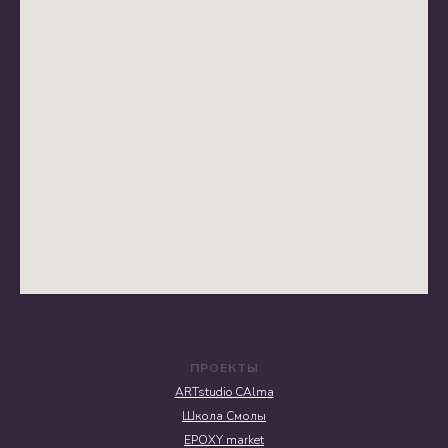
ПРОЕКТЫ
ARTstudio CAlma
Школа Смолы
EPOXY market