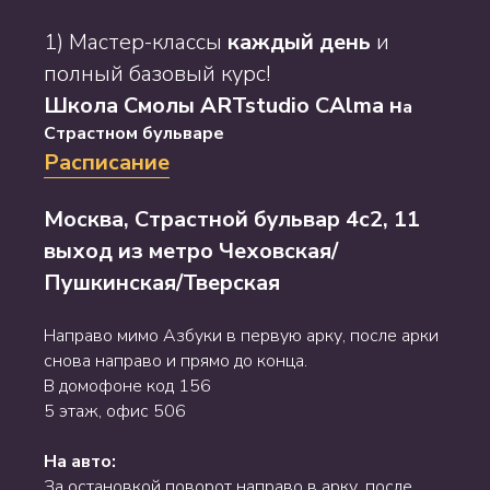
1) Мастер-классы
каждый день
и
полный базовый курс!
Школа Смолы ARTstudio CAlma н
а
Страстном бульваре
Расписание
Москва, Страстной бульвар 4с2, 11
выход из метро Чеховская/
Пушкинская/Тверская
Направо мимо Азбуки в первую арку, после арки
снова направо и прямо до конца.
В домофоне код 156
5 этаж, офис 506
На авто:
За остановкой поворот направо в арку, после