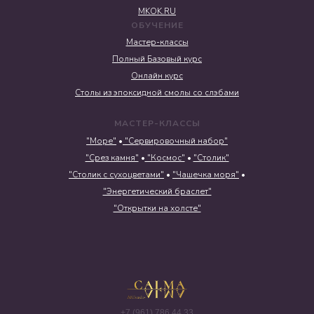
MKOK.RU
ОБУЧЕНИЕ
Мастер-классы
Полный Базовый курс
Онлайн курс
Столы из эпоксидной смолы со слэбами
МАСТЕР-КЛАССЫ
"Море"
•
"Сервировочный набор"
"Срез камня"
•
"Космос"
•
"Столик"
"Столик с сухоцветами"
•
"Чашечка моря"
•
"Энергетический браслет"
"Открытки на холсте"
+7 (961) 786 44 33