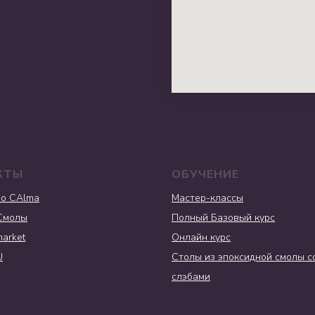
КТЫ
ОБУЧЕНИЕ
io CAlma
Мастер-классы
Смолы
Полный Базовый курс
arket
Онлайн курс
U
Столы из эпоксидной смолы с
слэбами