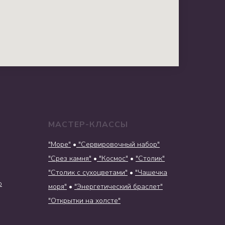
МАСТЕР-КЛАССЫ
"Море"
•
"Сервировочный набор"
"Срез камня"
•
"Космос"
•
"Столик"
"Столик с сухоцветами"
•
"Чашечка
о
моря"
•
"Энергетический браслет"
"Открытки на холсте"