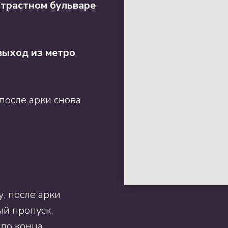
трастном бульваре
 выход из метро
после арки снова
у, после арки
ый пропуск,
 до конца