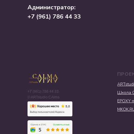
Администратор:
+7 (961) 786 44 33
ПРОЕ
ARTstud
+7 (961) 786 44 33
Школа 
© ARTstudio CAlma
EPOXY m
MKOK.R