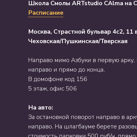
Школа Смолы ARTstudio CAlma н
а
С
Расписание
Москва, Страстной бульвар 4с2, 11
Чеховская/Пушкинская/Тверская
Направо мимо Азбуки в первую арку, 
направо и прямо до конца.
В домофоне код 156
5 этаж, офис 506
На авто:
За остановкой поворот направо в арк
направо. На шлагбауме берете разов
стоимость парковки 500 руб/ч, прямо